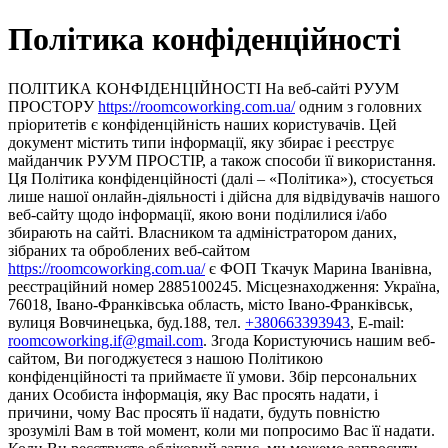
Політика конфіденційності
ПОЛІТИКА КОНФІДЕНЦІЙНОСТІ На веб-сайті РУУМ
ПРОСТОРУ
https://roomcoworking.com.ua/
одним з головних
пріоритетів є конфіденційність наших користувачів. Цей
документ містить типи інформації, яку збирає і реєструє
майданчик РУУМ ПРОСТІР, а також способи її використання.
Ця Політика конфіденційності (далі – «Політика»), стосується
лише нашої онлайн-діяльності і дійсна для відвідувачів нашого
веб-сайту щодо інформації, якою вони поділилися і/або
збирають на сайті. Власником та адміністратором даних,
зібраних та оброблених веб-сайтом
https://roomcoworking.com.ua/
є ФОП Ткачук Марина Іванівна,
реєстраційний номер 2885100245. Місцезнаходження: Україна,
76018, Івано-Франківська область, місто Івано-Франківськ,
вулиця Вовчинецька, буд.188, тел.
+380663393943
, E-mail:
roomcoworking.if@gmail.com
. Згода Користуючись нашим веб-
сайтом, Ви погоджуєтеся з нашою Політикою
конфіденційності та приймаєте її умови. Збір персональних
даних Особиста інформація, яку Вас просять надати, і
причини, чому Вас просять її надати, будуть повністю
зрозумілі Вам в той момент, коли ми попросимо Вас її надати.