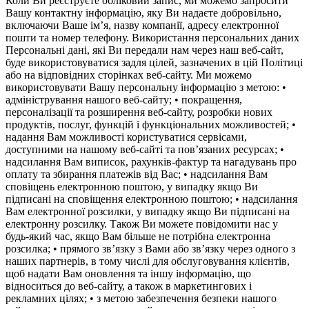
Коли Ви реєструєте обліковий запис, ми можемо запросити
Вашу контактну інформацію, яку Ви надаєте добровільно,
включаючи Ваше ім’я, назву компанії, адресу електронної
пошти та номер телефону. Використання персональних даних
Персональні дані, які Ви передали нам через наш веб-сайт,
буде використовуватися задля цілей, зазначених в цій Політиці
або на відповідних сторінках веб-сайту. Ми можемо
використовувати Вашу персональну інформацію з метою: •
адміністрування нашого веб-сайту; • покращення,
персоналізації та розширення веб-сайту, розробки нових
продуктів, послуг, функцій і функціональних можливостей; •
надання Вам можливості користуватися сервісами,
доступними на нашому веб-сайті та пов’язаних ресурсах; •
надсилання Вам випиcок, рахунків-фактур та нагадувань про
оплату та збирання платежів від Вас; • надсилання Вам
сповіщень електронною поштою, у випадку якщо Ви
підписані на сповіщення електронною поштою; • надсилання
Вам електронної розсилки, у випадку якщо Ви підписані на
електронну розсилку. Також Ви можете повідомити нас у
будь-який час, якщо Вам більше не потрібна електронна
розсилка; • прямого зв’язку з Вами або зв’язку через одного з
наших партнерів, в тому числі для обслуговування клієнтів,
щоб надати Вам оновлення та іншу інформацію, що
відноситься до веб-сайту, а також в маркетингових і
рекламних цілях; • з метою забезпечення безпеки нашого