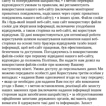
сайту та попередження шахрайства; • з метою перевірки
відповідності умовам та правилам, які регламентують
використання нашого веб-сайту (включаючи моніторинг
приватних повідомлень, надісланих через сервіс приватних
повідомлень нашого веб-сайту); • в інших цілях. Файли cookie
Як і будь-який інший веб-сайт, наш сайт використовує файли
cookie для зберігання інформації, включаючи уподобання
відвідувачів, а також сторінки на веб-сайті, які користувач
відвідував. Ці дані використовуються для оптимізації роботи
користувачів шляхом налаштування наповнення нашої веб-
сторінки на основі типу браузера відвідувачів та/або іншої
інформації, щоб веб-сайт працював, був ефективнішим,
безпечним та доступним. Погоджуючись із використанням
файлів-cookie при першому відвіданні нашого веб-сайту,
відповідно до положень Політики, Ви надаєте нам дозвіл на
використання файлів-cookie при кожному Вашому
наступному візиті. Умови доступу до персональних даних Ми
можемо передавати особисті дані Користувача третім особам у
випадках: • надання Вами однозначної згоди на таку передачу;
• якщо це необхідно для надання Вам послуг або виконання
угоди з Вами; • з метою встановлення, реалізації або захисту
наших законних прав (включаючи надання інформації іншим
сторонам задля запобігання шахрайству); • за обгрунтованими
офіційними запитами державних органів, які мають право
вимагати й одержувати такі дані та інформацію. Захист