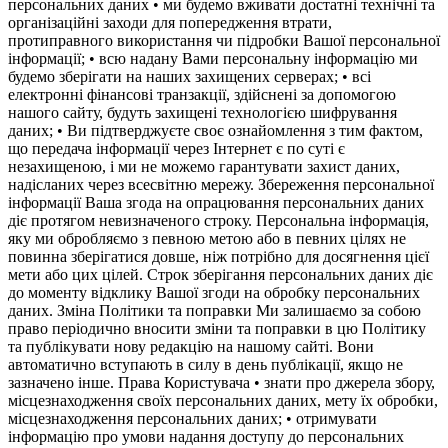
персональних даних • ми будемо вживати достатні технічні та
організаційні заходи для попередження втрати,
протиправного використання чи підробки Вашої персональної
інформації; • всю надану Вами персональну інформацію ми
будемо зберігати на наших захищених серверах; • всі
електронні фінансові транзакції, здійснені за допомогою
нашого сайту, будуть захищені технологією шифрування
даних; • Ви підтверджуєте своє ознайомлення з тим фактом,
що передача інформації через Інтернет є по суті є
незахищеною, і ми не можемо гарантувати захист даних,
надісланих через всесвітню мережу. Збереження персональної
інформації Ваша згода на опрацювання персональних даних
діє протягом невизначеного строку. Персональна інформація,
яку ми обробляємо з певною метою або в певних цілях не
повинна зберігатися довше, ніж потрібно для досягнення цієї
мети або цих цілей. Строк зберігання персональних даних діє
до моменту відклику Вашої згоди на обробку персональних
даних. Зміна Політики та поправки Ми залишаємо за собою
право періодично вносити зміни та поправки в цю Політику
та публікувати нову редакцію на нашому сайті. Вони
автоматично вступають в силу в день публікації, якщо не
зазначено інше. Права Користувача • знати про джерела збору,
місцезнаходження своїх персональних даних, мету їх обробки,
місцезнаходження персональних даних; • отримувати
інформацію про умови надання доступу до персональних